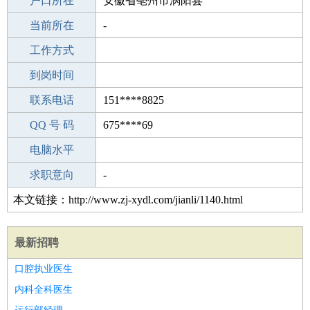
毕业学校
户口所在
靖州县第三中学
安徽省亳州市涡阳县
所学专业
当前所在
-
-
工作经验
工作方式
8
驾 照
到岗时间
B照
期望月薪
联系电话
151****8825
手机号码
QQ 号 码
151****8825
675****69
微信号码
电脑水平
151****8825
外语水平
求职意向
-
本文链接：http://www.zj-xydl.com/jianli/1140.html
最新招聘
口腔执业医生
内科全科医生