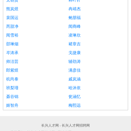
太朝贤
释叶轩
熊岚煜
冉靖杰
裴国运
鲍朋福
芮甜净
闻商峰
闻雪裕
凌琳欣
邵琳烟
褚章吉
岑涛承
戈捷康
帅洁芸
辅劲涛
郎紫煜
满彦佳
杭尚泰
戚岚涵
班梨瑾
哈沐依
聂谷锦
瓮涵忆
姬智舟
梅熙远
长兴人才网 - 长兴人才网招聘网