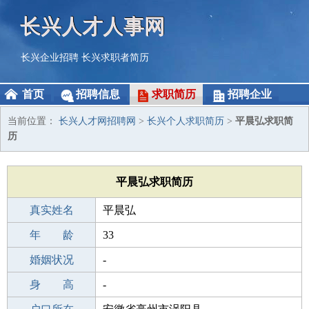
长兴人才人事网
长兴企业招聘
长兴求职者简历
首页
招聘信息
求职简历
招聘企业
当前位置：
长兴人才网招聘网
>
长兴个人求职简历
>
平晨弘求职简
历
平晨弘求职简历
真实姓名
平晨弘
性 别
年 龄
男
33
出生年月
婚姻状况
1993-07-23
-
学 历
身 高
高中
-