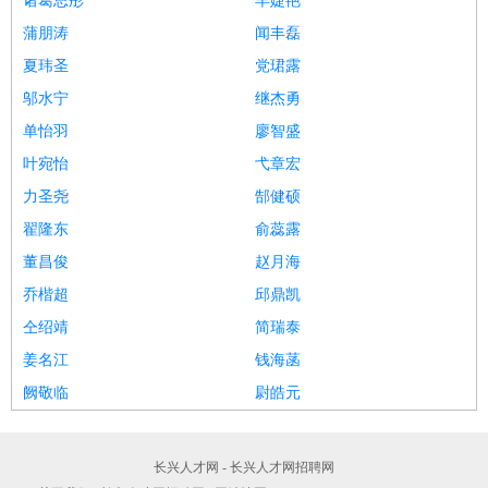
诸葛思彤
羊婕艳
蒲朋涛
闻丰磊
夏玮圣
党珺露
邬水宁
继杰勇
单怡羽
廖智盛
叶宛怡
弋章宏
力圣尧
郜健硕
翟隆东
俞蕊露
董昌俊
赵月海
乔楷超
邱鼎凯
仝绍靖
简瑞泰
姜名江
钱海菡
阙敬临
尉皓元
长兴人才网 - 长兴人才网招聘网