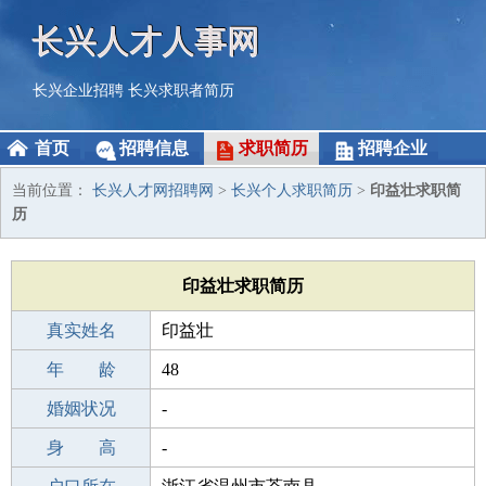
长兴人才人事网
长兴企业招聘
长兴求职者简历
首页
招聘信息
求职简历
招聘企业
当前位置：
长兴人才网招聘网
>
长兴个人求职简历
>
印益壮求职简
历
印益壮求职简历
真实姓名
印益壮
性 别
年 龄
男
48
出生年月
婚姻状况
1978-11-16
-
学 历
身 高
初中
-