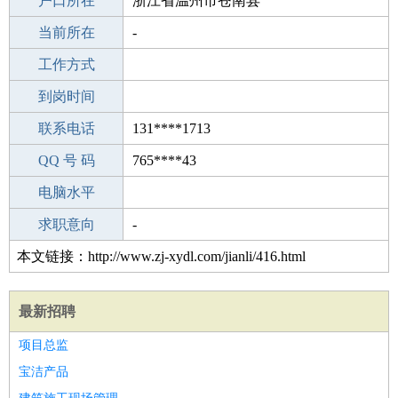
毕业学校
户口所在
南宁六一学校
浙江省温州市苍南县
所学专业
当前所在
-
-
工作经验
工作方式
22
驾 照
到岗时间
未知
期望月薪
联系电话
131****1713
手机号码
QQ 号 码
131****1713
765****43
微信号码
电脑水平
131****1713
外语水平
求职意向
-
本文链接：http://www.zj-xydl.com/jianli/416.html
最新招聘
项目总监
宝洁产品