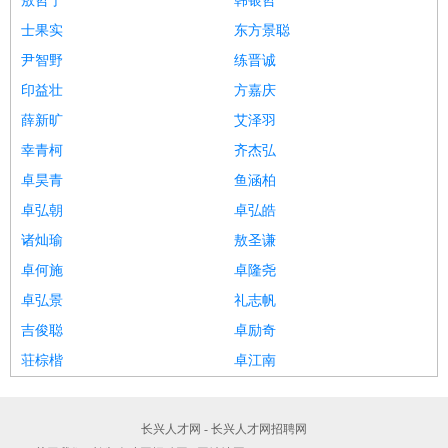
敖哲宁
韩银哲
士果实
东方景聪
尹智野
练晋诚
印益壮
方嘉庆
薛新旷
艾泽羽
幸青柯
齐杰弘
卓昊青
鱼涵柏
卓弘朝
卓弘皓
诸灿瑜
敖圣谦
卓何施
卓隆尧
卓弘景
礼志帆
吉俊聪
卓励奇
荘棕楷
卓江南
长兴人才网 - 长兴人才网招聘网