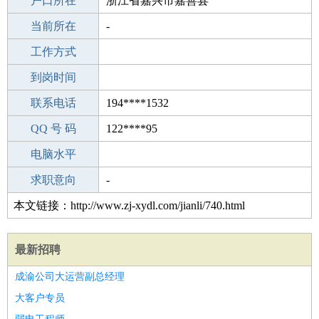
毕业学校
户口所在
武汉天姿美容美发化妆摄影学校
浙江省嘉兴市嘉善县
所学专业
当前所在
-
-
工作经验
工作方式
12
驾 照
到岗时间
C照
期望月薪
联系电话
194****1532
手机号码
QQ 号 码
194****1532
122****95
微信号码
电脑水平
194****1532
外语水平
求职意向
-
本文链接：http://www.zj-xydl.com/jianli/740.html
最新招聘
成渝公司大运营副总经理
大客户专员