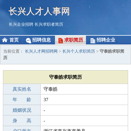
长兴人才人事网
长兴企业招聘
长兴求职者简历
首页
招聘信息
求职简历
招聘企业
当前位置：
长兴人才网招聘网
>
长兴个人求职简历
>
守泰皓求职简
历
守泰皓求职简历
真实姓名
守泰皓
性 别
年 龄
男
37
出生年月
婚姻状况
1989-07-22
-
学 历
身 高
职校/技校
-