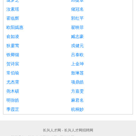
珑梦芝
邱捷章
汝素瑶
储冠名
霍临辉
郭红芊
欧阳嫣惠
翟映菲
俞如凌
臧志豪
狄霎莺
戎健元
铁卿烟
吕泰欧
贺诗宸
上金坤
常伯瑜
敖琳莲
尤杰霄
项鼎皓
尧木硕
方嘉雯
明弥皓
麻君名
季霞芷
杭桐妙
长兴人才网 - 长兴人才网招聘网