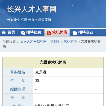
长兴人才人事网
长兴企业招聘
长兴求职者简历
首页
招聘信息
求职简历
招聘企业
当前位置：
长兴人才网招聘网
>
长兴个人求职简历
>
亢景睿求职简
历
亢景睿求职简历
真实姓名
亢景睿
性 别
年 龄
男
35
出生年月
婚姻状况
1991-04-01
-
学 历
身 高
中专
-