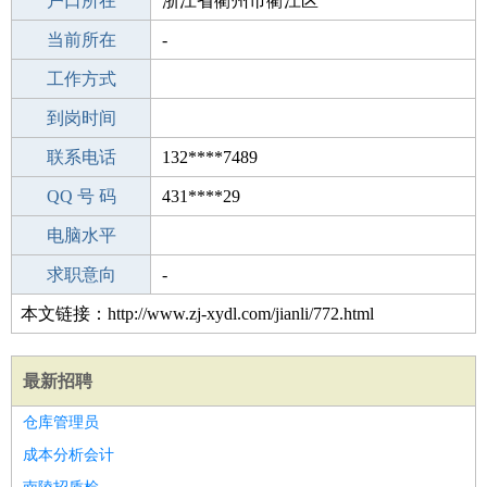
毕业学校
户口所在
中专
浙江省衢州市衢江区
所学专业
当前所在
-
-
工作经验
工作方式
10
驾 照
到岗时间
未知
期望月薪
联系电话
132****7489
手机号码
QQ 号 码
132****7489
431****29
微信号码
电脑水平
132****7489
外语水平
求职意向
-
本文链接：http://www.zj-xydl.com/jianli/772.html
最新招聘
仓库管理员
成本分析会计