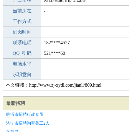
毕业学校
户口所在
邵阳第五中学
浙江省温州市文成县
所学专业
当前所在
-
-
工作经验
工作方式
24
驾 照
到岗时间
A照
期望月薪
联系电话
182****4527
手机号码
QQ 号 码
182****4527
521****60
微信号码
电脑水平
182****4527
外语水平
求职意向
-
本文链接：http://www.zj-xydl.com/jianli/809.html
最新招聘
临沂市招聘行政专员
济宁市招聘淘宝美工2人