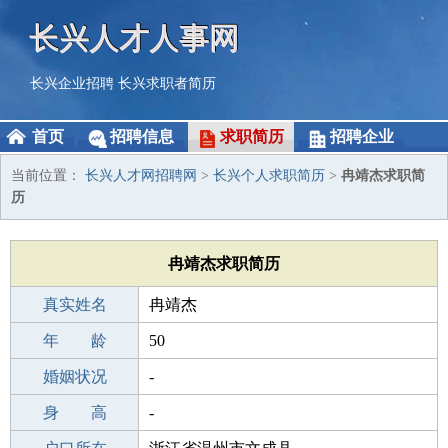
长兴人才人事网
长兴企业招聘
长兴求职者简历
首页
招聘信息
求职简历
招聘企业
当前位置：
长兴人才网招聘网
>
长兴个人求职简历
>
冉靖杰求职简
历
冉靖杰求职简历
真实姓名
冉靖杰
性 别
年 龄
男
50
出生年月
婚姻状况
1976-01-16
-
学 历
身 高
高中
-