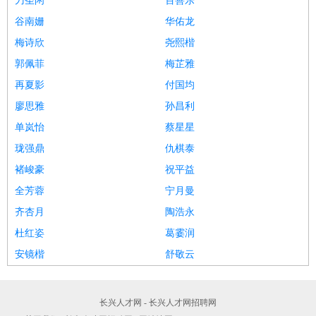
刀圣闲
百善乐
谷南姗
华佑龙
梅诗欣
尧熙楷
郭佩菲
梅芷雅
再夏影
付国均
廖思雅
孙昌利
单岚怡
蔡星星
珑强鼎
仇棋泰
褚峻豪
祝平益
全芳蓉
宁月曼
齐杏月
陶浩永
杜红姿
葛霎润
安镜楷
舒敬云
长兴人才网 - 长兴人才网招聘网