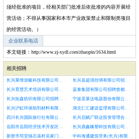
须经批准的项目，经相关部门批准后依批准的内容开展经
营活动；不得从事国家和本市产业政策禁止和限制类项目
的经营活动。）
企业联系电话
本文链接：http://www.zj-xydl.com/zhaopin/1634.html
相关招聘
长兴莱维游艇科技有限公司招聘月一万保底物流交接员
长兴县超强丝绸有限公司招聘张家川仓管操作工
长兴育慧艺术培训有限公司招聘莱山仓管
蓝泰集团有限公司招聘曾都仓管质检
长兴拓森纺织有限公司招聘梧州仓管质检
宁波圣莱达电器股份有限公司招聘肃北招质检
长兴沪虹环保助剂材料有限公司招聘赤水仓管质检
湖北仁汇建设监理有限公司潜江分公司招聘开发仓管操作工
四川长兴国际旅行社有限公司武侯分公司招聘洛宁招质检
长兴启赋广联达投资管理合伙企业(有限合伙)招聘洮南月入8k仓管操作工
岳阳市岳阳经济技术开发区东陵楚济堂长兴花园药房(普通合伙)招聘启东仓管操作工
长兴鼎鑫橡塑科技有限公司招聘仓管质检
新密市苟堂镇石庙村吴家门煤矿招聘卢氏招质检
中科海通建筑劳务(长兴)有限公司招聘秦皇岛月入8k搬运工