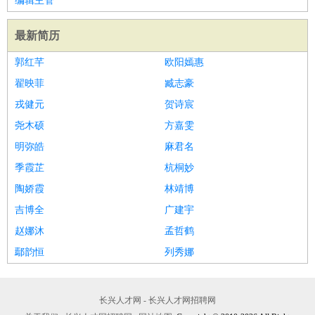
编辑主管
最新简历
郭红芊
欧阳嫣惠
翟映菲
臧志豪
戎健元
贺诗宸
尧木硕
方嘉雯
明弥皓
麻君名
季霞芷
杭桐妙
陶娇霞
林靖博
吉博全
广建宇
赵娜沐
孟哲鹤
鄢韵恒
列秀娜
长兴人才网 - 长兴人才网招聘网