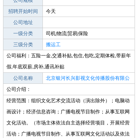
工作地点
公司规模
招聘开始时间
公司电话
今天
招聘结束时间
公司地址
2021-10-10
一级分类
司机|物流|贸易|保险
二级分类
三级分类
物流/仓储
搬运工
公司福利：五险一金,交通补贴,包住,包吃,定期体检,带薪年
其他行业
咨询|法律|教育科研|翻译
假,年底双薪,房补,通讯补贴
公司名称
北京银河长兴影视文化传播股份有限公
公司介绍：
公司类型
司
股份有限公司(非上市、自然人投资或控
股)
经营范围：组织文化艺术交流活动（演出除外）；电脑动
画设计；经济信息咨询；广播电视节目制作；从事互联网
文化活动。（市场主体依法自主选择经营项目，开展经营
活动；广播电视节目制作、从事互联网文化活动以及依法