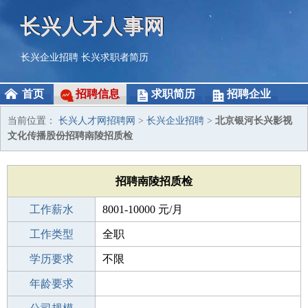
长兴人才人事网
长兴企业招聘
长兴求职者简历
首页
招聘信息
求职简历
招聘企业
当前位置：
长兴人才网招聘网
>
长兴企业招聘
>
北京银河长兴影视
文化传播股份招聘南陵招质检
招聘南陵招质检
工作薪水
8001-10000 元/月
招聘人数
工作类型
若干
全职
性别要求
学历要求
-
不限
工作经验
年龄要求
不限