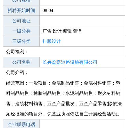
工作地点
公司规模
招聘开始时间
公司电话
08-04
招聘结束时间
公司地址
2021-09-30
一级分类
广告|设计|编辑|翻译
二级分类
三级分类
编辑/出版
排版设计
公司福利：
其他行业
服务类
公司名称
长兴盈嘉道路设施有限公司
公司介绍：
公司类型
有限责任公司(自然人独资)
经营范围：一般项目：金属制品销售；金属材料销售；塑
料制品销售；橡胶制品销售；水泥制品销售；耐火材料销
售；建筑材料销售；五金产品批发；五金产品零售(除依法
须经批准的项目外，凭营业执照依法自主开展经营活动)。
企业联系电话