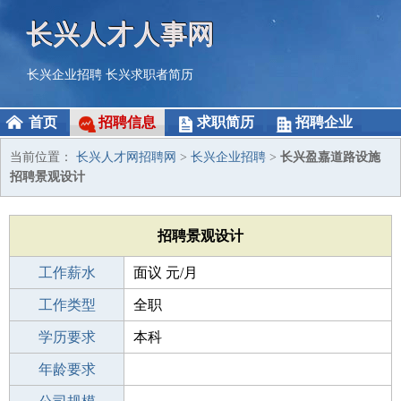
长兴人才人事网
长兴企业招聘
长兴求职者简历
首页
招聘信息
求职简历
招聘企业
当前位置：
长兴人才网招聘网
>
长兴企业招聘
>
长兴盈嘉道路设施
招聘景观设计
招聘景观设计
工作薪水
面议 元/月
招聘人数
工作类型
2人
全职
性别要求
学历要求
-
本科
工作经验
年龄要求
1-3年