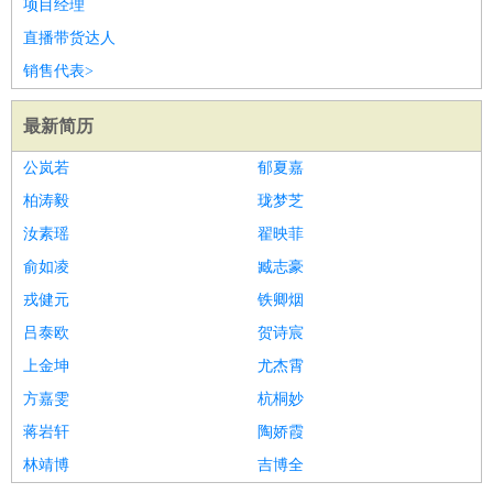
项目经理
直播带货达人
销售代表>
最新简历
公岚若
郁夏嘉
柏涛毅
珑梦芝
汝素瑶
翟映菲
俞如凌
臧志豪
戎健元
铁卿烟
吕泰欧
贺诗宸
上金坤
尤杰霄
方嘉雯
杭桐妙
蒋岩轩
陶娇霞
林靖博
吉博全