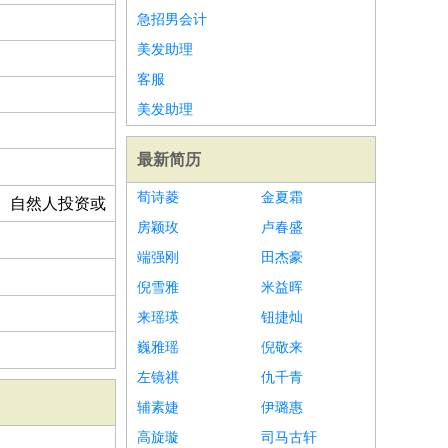
急招男会计
美发助理
客服
美发助理
最新简历
荀诗菱
金夏霜
、自然人投资或
房颖玫
卢春盛
端强刚
田杰豪
倪雪雅
米益晖
来瑶瑛
钮捷灿
巍雅瑶
倪敬来
左镜祺
仇千青
辅素婕
伊璐惠
高旋璇
司马古轩