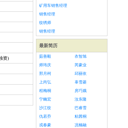
矿用车销售经理
销售经理
纹绣师
销售经理
最新简历
茹善毅
衣智旭
独资)
师玮庆
芮豪业
邢月柯
邱丽依
上尚弘
辜雪菱
程梅桐
房巧娥
宁幽宏
汝东隆
沙江纹
巴睿雪
仇若乔
粘茜桐
戎春豪
况楠融