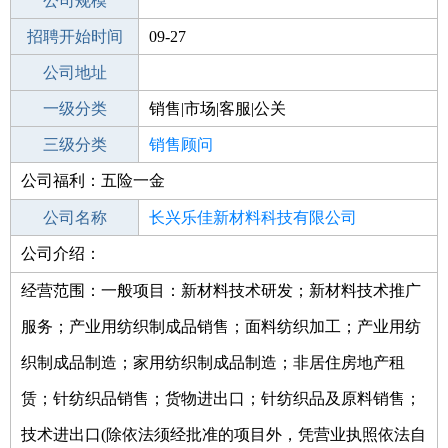
工作地点
公司规模
招聘开始时间
公司电话
09-27
招聘结束时间
公司地址
2021-11-12
一级分类
销售|市场|客服|公关
二级分类
三级分类
销售
销售顾问
公司福利：五险一金
其他行业
公司名称
长兴乐佳新材料科技有限公司
公司介绍：
公司类型
有限责任公司(自然人投资或控股)
经营范围：一般项目：新材料技术研发；新材料技术推广
服务；产业用纺织制成品销售；面料纺织加工；产业用纺
织制成品制造；家用纺织制成品制造；非居住房地产租
赁；针纺织品销售；货物进出口；针纺织品及原料销售；
技术进出口(除依法须经批准的项目外，凭营业执照依法自