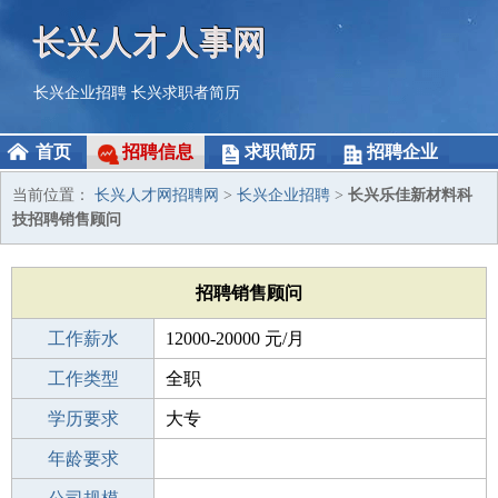
长兴人才人事网
长兴企业招聘
长兴求职者简历
首页
招聘信息
求职简历
招聘企业
当前位置：
长兴人才网招聘网
>
长兴企业招聘
>
长兴乐佳新材料科
技招聘销售顾问
招聘销售顾问
工作薪水
12000-20000 元/月
招聘人数
工作类型
1人
全职
性别要求
学历要求
-
大专
工作经验
年龄要求
3-5年