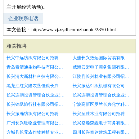
主开展经营活动)。
企业联系电话
本文链接：http://www.zj-xydl.com/zhaopin/2850.html
相关招聘
长兴中远纺织有限公司招聘吾悦广场前台销售顾问
大连长兴致远国际贸易有限公司招聘潍坊市汽车4S店销售顾问招聘
青岛泰清通生物科技有限公司招聘业务员
威海云盟电子商务集团有限公司招聘财税销售顾问
长兴清大新材料科技有限公司招聘电话销售顾问
江陵县长兴棉业有限公司招聘汽车销售顾问
黑龙江红兴隆农垦佳粮长兴粮食仓储有限公司招聘汽车销售顾问
长兴振达针织机械有限公司招聘销售顾问
长兴连鹏投资管理合伙企业(有限合伙)招聘销售顾问招聘
长兴连鹏投资管理合伙企业(有限合伙)招聘销售代表销售顾问
长兴锦绣旅行社有限公司招聘销售顾问
宁波高新区罗兰长兴化学科技有限公司招聘销售顾问
长兴振瀚纺织有限公司招聘汽车销售顾问
长兴至胜木业有限公司招聘汽车销售顾问
广州长兴旺物业管理有限公司招聘电销专员
长兴焱淼森垚电子商务有限公司招聘高级销售顾问
方城县乾元农作物种植专业合作社招聘团队经理
四川长兴泰达建筑工程有限公司招聘排量摩托车销售顾问