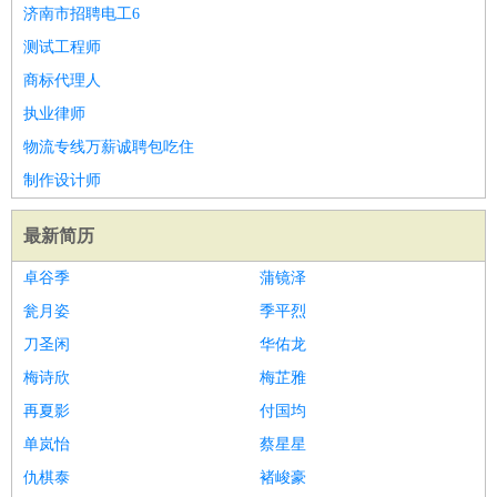
济南市招聘电工6
测试工程师
商标代理人
执业律师
物流专线万薪诚聘包吃住
制作设计师
最新简历
卓谷季
蒲镜泽
瓮月姿
季平烈
刀圣闲
华佑龙
梅诗欣
梅芷雅
再夏影
付国均
单岚怡
蔡星星
仇棋泰
褚峻豪