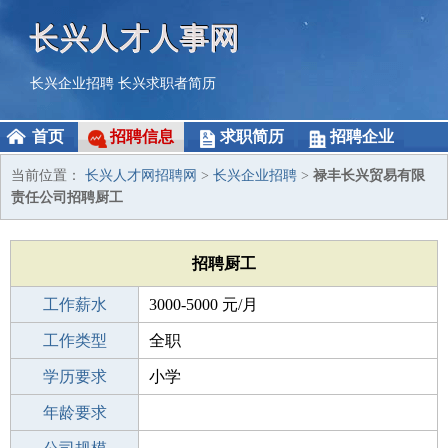
长兴人才人事网
长兴企业招聘
长兴求职者简历
首页
招聘信息
求职简历
招聘企业
当前位置：
长兴人才网招聘网
>
长兴企业招聘
>
禄丰长兴贸易有限
责任公司招聘厨工
招聘厨工
工作薪水
3000-5000 元/月
招聘人数
工作类型
2人
全职
性别要求
学历要求
-
小学
工作经验
年龄要求
不限