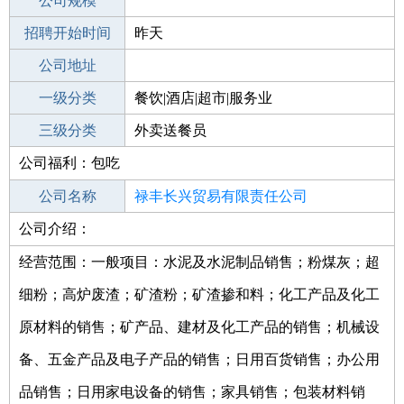
工作地点
公司规模
招聘开始时间
公司电话
昨天
招聘结束时间
公司地址
2022-02-26
一级分类
餐饮|酒店|超市|服务业
二级分类
三级分类
餐饮
外卖送餐员
公司福利：包吃
其他行业
西餐
公司名称
禄丰长兴贸易有限责任公司
公司介绍：
公司类型
有限责任公司(自然人独资)
经营范围：一般项目：水泥及水泥制品销售；粉煤灰；超
细粉；高炉废渣；矿渣粉；矿渣掺和料；化工产品及化工
原材料的销售；矿产品、建材及化工产品的销售；机械设
备、五金产品及电子产品的销售；日用百货销售；办公用
品销售；日用家电设备的销售；家具销售；包装材料销