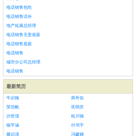
电话销售包吃
电话销售话补
地产拓展总经理
电话销售无责底薪
电话销售底薪
电话销售
城市分公司总经理
电话销售
最新简历
牛识翰
师舟佑
荣浩帆
巩明庆
沙世强
桂川驰
喻芊涵
付书宇
滕识清
冯媛婵