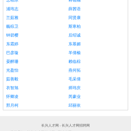
念柏冰
释镜楠
浦玮志
薛茜语
兰茹雅
同贤康
巍棕卫
斯寒柏
钟碧樱
后绍诚
东霜婷
东慕媚
巴彦璇
羊倩榆
晏醉珊
赖临棕
光盈怡
燕何拓
茹善毅
毛采倩
衣智旭
师玮庆
怀卿凌
芮豪业
邢月柯
邱丽依
长兴人才网 - 长兴人才网招聘网