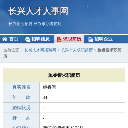
长兴人才人事网
长兴企业招聘
长兴求职者简历
首页
招聘信息
求职简历
招聘企业
当前位置：
长兴人才网招聘网
>
长兴个人求职简历
>
施睿智求职简
历
施睿智求职简历
真实姓名
施睿智
性 别
年 龄
男
34
出生年月
婚姻状况
1992-08-15
-
学 历
身 高
职校/技校
-