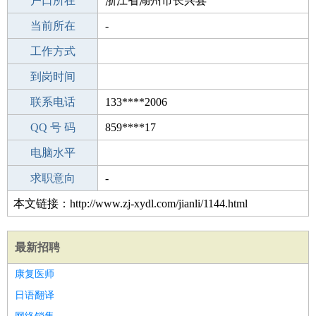
毕业学校
户口所在
江南理工学院
浙江省湖州市长兴县
所学专业
当前所在
-
-
工作经验
工作方式
9
驾 照
到岗时间
A照
期望月薪
联系电话
133****2006
手机号码
QQ 号 码
133****2006
859****17
微信号码
电脑水平
133****2006
外语水平
求职意向
-
本文链接：http://www.zj-xydl.com/jianli/1144.html
最新招聘
康复医师
日语翻译