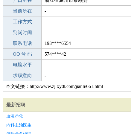
毕业学校
户口所在
中专
浙江省温州市泰顺县
所学专业
当前所在
-
-
工作经验
工作方式
27
驾 照
到岗时间
无
期望月薪
联系电话
198****6554
手机号码
QQ 号 码
198****6554
574****42
微信号码
电脑水平
198****6554
外语水平
求职意向
-
本文链接：http://www.zj-xydl.com/jianli/661.html
最新招聘
血液净化
内科主治医生