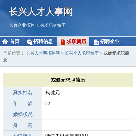
长兴人才人事网
长兴企业招聘
长兴求职者简历
首页
招聘信息
求职简历
招聘企业
当前位置：
长兴人才网招聘网
>
长兴个人求职简历
>
戎健元求职简
历
戎健元求职简历
真实姓名
戎健元
性 别
年 龄
男
52
出生年月
婚姻状况
1974-09-26
-
学 历
身 高
中专
-