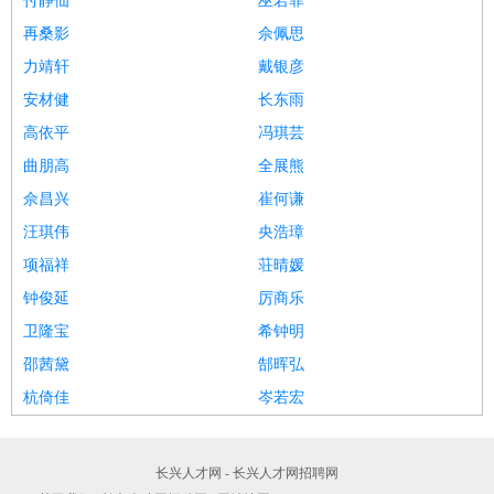
付静仙
巫若菲
再桑影
佘佩思
力靖轩
戴银彦
安材健
长东雨
高依平
冯琪芸
曲朋高
全展熊
佘昌兴
崔何谦
汪琪伟
央浩璋
项福祥
荘晴媛
钟俊延
厉商乐
卫隆宝
希钟明
邵茜黛
郜晖弘
杭倚佳
岑若宏
长兴人才网 - 长兴人才网招聘网