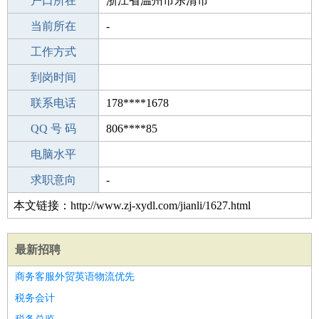
毕业学校
户口所在
职校/技校
浙江省温州市乐清市
所学专业
当前所在
-
-
工作经验
工作方式
21
驾 照
到岗时间
无
期望月薪
联系电话
178****1678
手机号码
QQ 号 码
178****1678
806****85
微信号码
电脑水平
178****1678
外语水平
求职意向
-
本文链接：http://www.zj-xydl.com/jianli/1627.html
最新招聘
商务客服外贸英语物流优先
税务会计