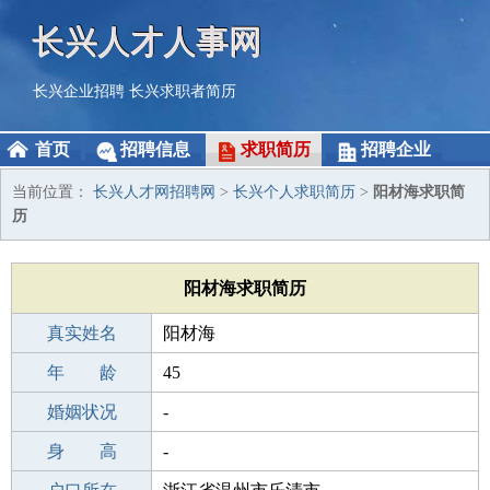
长兴人才人事网
长兴企业招聘
长兴求职者简历
首页
招聘信息
求职简历
招聘企业
当前位置：
长兴人才网招聘网
>
长兴个人求职简历
>
阳材海求职简
历
阳材海求职简历
真实姓名
阳材海
性 别
年 龄
男
45
出生年月
婚姻状况
1981-05-01
-
学 历
身 高
职校/技校
-