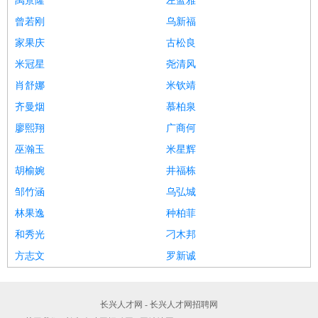
禹景隆
左蓝雅
曾若刚
乌新福
家果庆
古松良
米冠星
尧清风
肖舒娜
米钦靖
齐曼烟
慕柏泉
廖熙翔
广商何
巫瀚玉
米星辉
胡榆婉
井福栋
邹竹涵
乌弘城
林果逸
种柏菲
和秀光
刁木邦
方志文
罗新诚
长兴人才网 - 长兴人才网招聘网