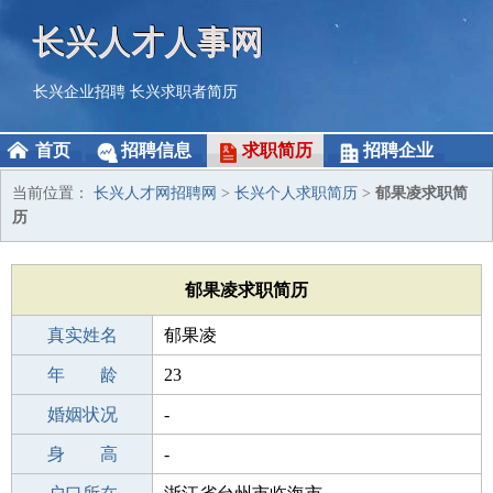
长兴人才人事网
长兴企业招聘
长兴求职者简历
首页
招聘信息
求职简历
招聘企业
当前位置：
长兴人才网招聘网
>
长兴个人求职简历
>
郁果凌求职简
历
郁果凌求职简历
真实姓名
郁果凌
性 别
年 龄
男
23
出生年月
婚姻状况
2003-10-19
-
学 历
身 高
中专
-