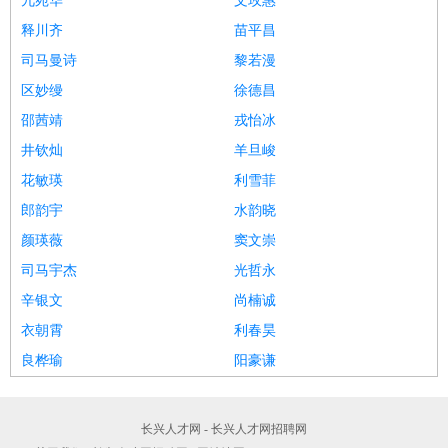
兀宛华
文玫惠
释川齐
苗平昌
司马曼诗
黎若漫
区妙缦
徐德昌
邵茜靖
戎怡冰
井钦灿
羊旦峻
花敏瑛
利雪菲
郎韵宇
水韵晓
颜瑛薇
窦文崇
司马宇杰
光哲永
辛银文
尚楠诚
衣朝霄
利春昊
良桦瑜
阳豪谦
长兴人才网 - 长兴人才网招聘网