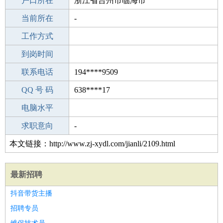
毕业学校
户口所在
中专
浙江省台州市临海市
所学专业
当前所在
-
-
工作经验
工作方式
0
驾 照
到岗时间
B照
期望月薪
联系电话
194****9509
手机号码
QQ 号 码
194****9509
638****17
微信号码
电脑水平
194****9509
外语水平
求职意向
-
本文链接：http://www.zj-xydl.com/jianli/2109.html
最新招聘
抖音带货主播
招聘专员