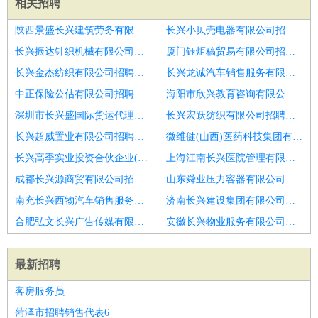
相关招聘
陕西景盛长兴建筑劳务有限公司招聘威海市招聘店员
长兴小贝壳电器有限公司招聘店员
长兴振达针织机械有限公司招聘店员
厦门钰炬稿贸易有限公司招聘营业员
长兴金杰纺织有限公司招聘配镜师
长兴龙诚汽车销售服务有限公司招聘店员
中正保险公估有限公司招聘店员
海阳市欣兴教育咨询有限公司招聘临沂市招聘营业员6
深圳市长兴盛国际货运代理有限公司招聘店员
长兴宏跃纺织有限公司招聘店员
长兴超威置业有限公司招聘营业员
微维健(山西)医药科技集团有限公司招聘店员
长兴高季实业投资合伙企业(有限合伙)招聘营业员
上海江南长兴医院管理有限公司招聘门店营业员及主管
成都长兴源商贸有限公司招聘药房营业员
山东舜业压力容器有限公司招聘店员
南充长兴西物汽车销售服务有限公司招聘外拓部经理
济南长兴建设集团有限公司槐荫分公司招聘店员
合肥弘文长兴广告传媒有限公司招聘店员
安徽长兴物业服务有限公司招聘营业员
最新招聘
客房服务员
菏泽市招聘销售代表6