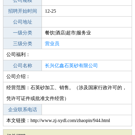
工作地点
公司规模
招聘开始时间
公司电话
12-25
招聘结束时间
公司地址
2022-02-12
一级分类
餐饮|酒店|超市|服务业
二级分类
三级分类
超市/销售
营业员
公司福利：
其他行业
建材
公司名称
长兴亿鑫石英砂有限公司
公司介绍：
公司类型
有限责任公司(自然人投资或控股)
经营范围：石英砂加工、销售。（涉及国家行政许可的，
凭许可证件或批准文件经营）
企业联系电话
本文链接：http://www.zj-xydl.com/zhaopin/944.html