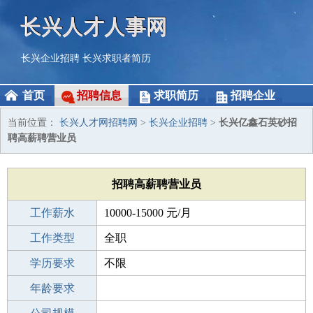
长兴人才人事网
长兴企业招聘
长兴求职者简历
首页
招聘信息
求职简历
招聘企业
当前位置：
长兴人才网招聘网
>
长兴企业招聘
>
长兴亿鑫石英砂招
聘高薪聘营业员
招聘高薪聘营业员
工作薪水
10000-15000 元/月
招聘人数
工作类型
10人
全职
性别要求
学历要求
-
不限
工作经验
年龄要求
不限